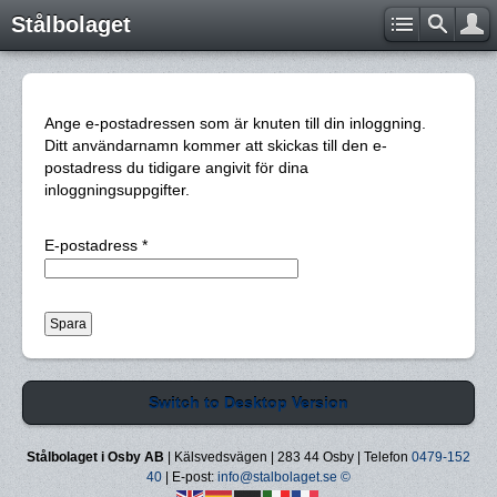
Stålbolaget
Ange e-postadressen som är knuten till din inloggning.
Ditt användarnamn kommer att skickas till den e-
postadress du tidigare angivit för dina
inloggningsuppgifter.
E-postadress
*
Spara
Switch to Desktop Version
Stålbolaget i Osby AB
| Kälsvedsvägen | 283 44 Osby | Telefon
0479-152
40
| E-post:
info@stalbolaget.se
©